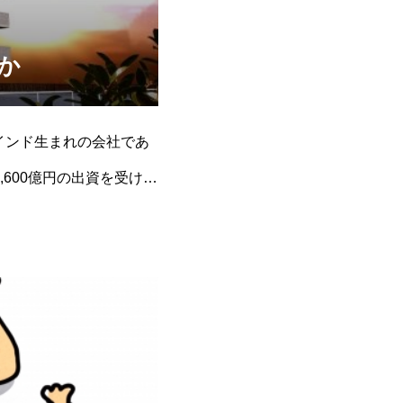
か
インド生まれの会社であ
,600億円の出資を受ける